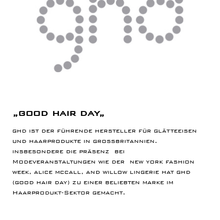
„good hair day„
ghd ist der führende hersteller für glätteeisen
und haarprodukte in großbritannien.
insbesondere die präsenz bei
Modeveranstaltungen wie der new york fashion
week, alice mccall, and willow lingerie hat ghd
(good hair day) zu einer beliebten marke im
Haarprodukt-Sektor gemacht.