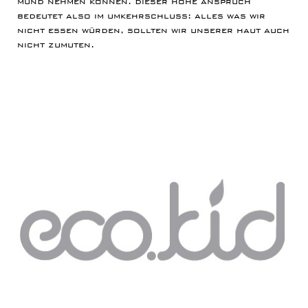
bedeutet also im umkehrschluss: alles was wir
nicht essen würden, sollten wir unserer haut auch
nicht zumuten.