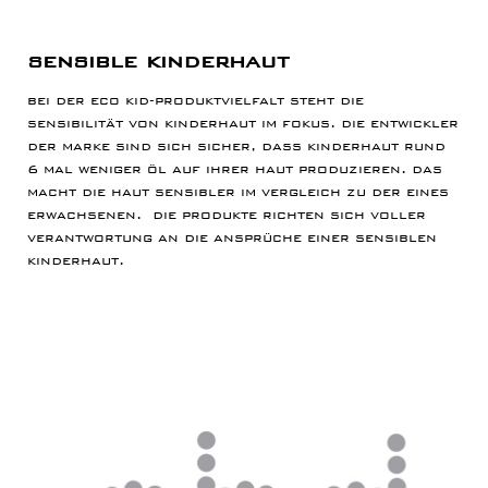
sensible kinderhaut
bei der eco kid-produktvielfalt steht die
sensibilität von kinderhaut im fokus. die entwickler
der marke sind sich sicher, dass kinderhaut rund
6 mal weniger öl auf ihrer haut produzieren. das
macht die haut sensibler im vergleich zu der eines
erwachsenen. die produkte richten sich voller
verantwortung an die ansprüche einer sensiblen
kinderhaut.