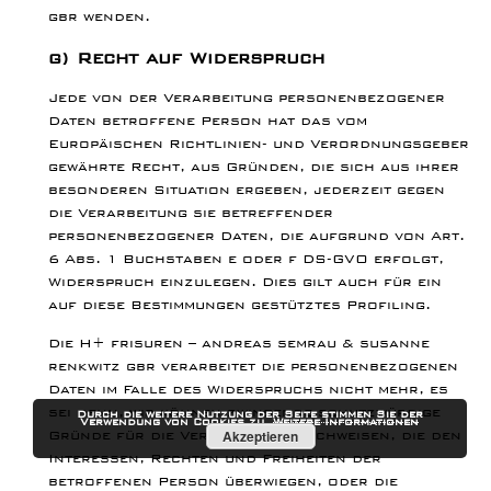
gbr wenden.
g) Recht auf Widerspruch
Jede von der Verarbeitung personenbezogener
Daten betroffene Person hat das vom
Europäischen Richtlinien- und Verordnungsgeber
gewährte Recht, aus Gründen, die sich aus ihrer
besonderen Situation ergeben, jederzeit gegen
die Verarbeitung sie betreffender
personenbezogener Daten, die aufgrund von Art.
6 Abs. 1 Buchstaben e oder f DS-GVO erfolgt,
Widerspruch einzulegen. Dies gilt auch für ein
auf diese Bestimmungen gestütztes Profiling.
Die H+ frisuren – andreas semrau & susanne
renkwitz gbr verarbeitet die personenbezogenen
Daten im Falle des Widerspruchs nicht mehr, es
sei denn, wir können zwingende schutzwürdige
Durch die weitere Nutzung der Seite stimmen Sie der
Verwendung von Cookies zu.
Weitere Informationen
Akzeptieren
Gründe für die Verarbeitung nachweisen, die den
Interessen, Rechten und Freiheiten der
betroffenen Person überwiegen, oder die