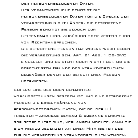
der personenbezogenen Daten.
Der Verantwortliche benötigt die
personenbezogenen Daten für die Zwecke der
Verarbeitung nicht länger, die betroffene
Person benötigt sie jedoch zur
Geltendmachung, Ausübung oder Verteidigung
von Rechtsansprüchen.
Die betroffene Person hat Widerspruch gegen
die Verarbeitung gem. Art. 21 Abs. 1 DS-GVO
eingelegt und es steht noch nicht fest, ob die
berechtigten Gründe des Verantwortlichen
gegenüber denen der betroffenen Person
überwiegen.
Sofern eine der oben genannten
Voraussetzungen gegeben ist und eine betroffene
Person die Einschränkung von
personenbezogenen Daten, die bei der H+
frisuren – andreas semrau & susanne renkwitz
gbr gespeichert sind, verlangen möchte, kann sie
sich hierzu jederzeit an einen Mitarbeiter des
für die Verarbeitung Verantwortlichen wenden.