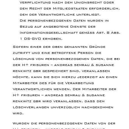
Verpflichtung nach dem Unionsrecht oder
dem Recht der Mitgliedstaaten erforderlich,
dem der Verantwortliche unterliegt.
Die personenbezogenen Daten wurden in
Bezug auf angebotene Dienste der
Informationsgesellschaft gemäß Art. 8 Abs.
1 DS-GVO erhoben.
Sofern einer der oben genannten Gründe
zutrifft und eine betroffene Person die
Löschung von personenbezogenen Daten, die bei
der H+ frisuren – andreas semrau & susanne
renkwitz gbr gespeichert sind, veranlassen
möchte, kann sie sich hierzu jederzeit an einen
Mitarbeiter des für die Verarbeitung
Verantwortlichen wenden. Der Mitarbeiter der
H+ frisuren – andreas semrau & susanne
renkwitz gbr wird veranlassen, dass dem
Löschverlangen unverzüglich nachgekommen
wird.
Wurden die personenbezogenen Daten von der
H+ frisuren – andreas semrau & susanne